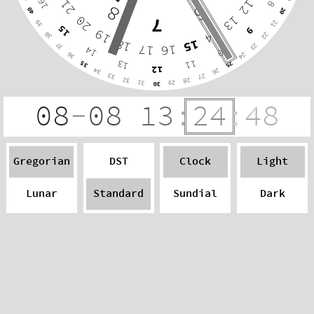
12
21
16
8
8
6
40
20
13
20
7
39
21
15
9
14
19
38
22
15
18
16
17
37
23
14
10
36
24
13
11
35
25
12
34
26
33
27
32
28
31
29
30
08
‐
08
13
:
24
:
48
Gregorian
DST
Clock
Light
Lunar
Standard
Sundial
Dark